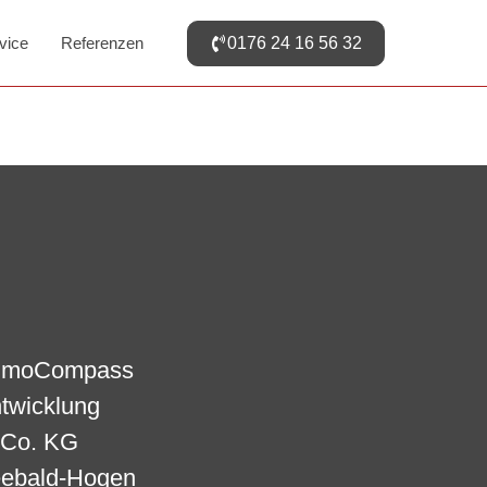
vice
Referenzen
0176 24 16 56 32
mmoCompass
ntwicklung
Co. KG
eebald-Hogen